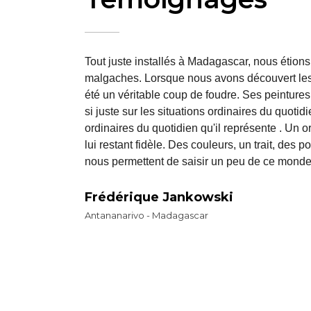
 travail
Tout juste installés à Madagascar, nous étions 
e son
malgaches. Lorsque nous avons découvert les 
rbaines,
été un véritable coup de foudre. Ses peintures
t
si juste sur les situations ordinaires du quotid
vation
ordinaires du quotidien qu'il représente . Un or
rche
lui restant fidèle. Des couleurs, un trait, des p
tres
nous permettent de saisir un peu de ce monde
Frédérique Jankowski
Antananarivo - Madagascar