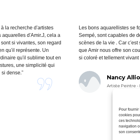
à la recherche d'artistes
Les bons aquarellistes se fo
aquarelles d'Amir.J, cela a
Sempé, sont capables de dép
 sont si vivantes, son regard
scènes de la vie . Car c'es
ien qu'il représente. Un
que Amir nous offre son coup
dinaire qu'il sublime tout en
si coloré et tellement vivant 
ostures, une simplicité qui
 si dense."
Nancy Allio
Artiste Peintre 
Pour fournir
cookies pour
ces technolo
navigation ou
son consente