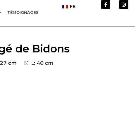
FR
TÉMOIGNAGES
gé de Bidons
 27 cm
L: 40 cm