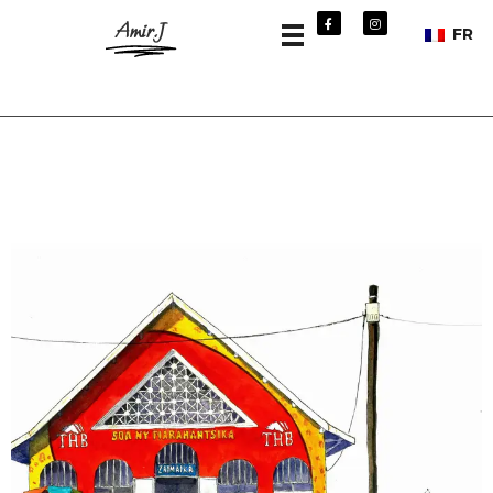
Amir.J
FR