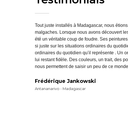
 travail
Tout juste installés à Madagascar, nous étions 
e son
malgaches. Lorsque nous avons découvert les 
rbaines,
été un véritable coup de foudre. Ses peintures
t
si juste sur les situations ordinaires du quotid
vation
ordinaires du quotidien qu'il représente . Un or
rche
lui restant fidèle. Des couleurs, un trait, des p
tres
nous permettent de saisir un peu de ce monde
Frédérique Jankowski
Antananarivo - Madagascar