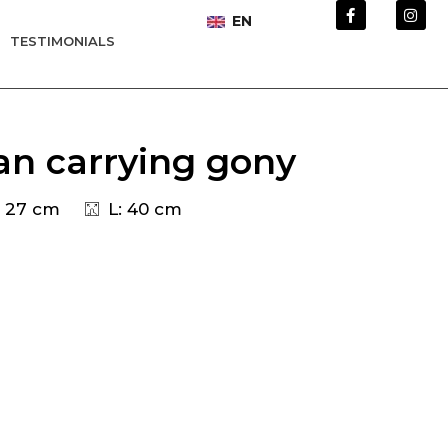
EN
TESTIMONIALS
n carrying gony
 27 cm
L: 40 cm