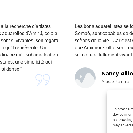
à la recherche d'artistes
Les bons aquarellistes se fo
aquarelles d'Amir.J, cela a
Sempé, sont capables de dép
 sont si vivantes, son regard
scènes de la vie . Car c'es
ien qu'il représente. Un
que Amir nous offre son coup
dinaire qu'il sublime tout en
si coloré et tellement vivant 
ostures, une simplicité qui
 si dense."
Nancy Allio
Artiste Peintre 
To provide t
device infor
as browsing 
may adversel