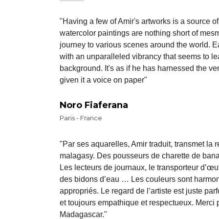
"Having a few of Amir's artworks is a source o
watercolor paintings are nothing short of mesme
journey to various scenes around the world. Ea
with an unparalleled vibrancy that seems to le
background. It's as if he has harnessed the ve
given it a voice on paper"
Noro Fiaferana
Paris - France
"Par ses aquarelles, Amir traduit, transmet la 
malagasy. Des pousseurs de charette de bana
Les lecteurs de journaux, le transporteur d’œu
des bidons d’eau … Les couleurs sont harmoni
appropriés. Le regard de l’artiste est juste par
et toujours empathique et respectueux. Merci 
Madagascar."