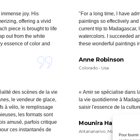
f immense joy. His
"For a long time, I have adm
rizing, offering a vivid
paintings so effectively and
ch piece is brought to life
current trip to Madagascar, 
ap out from the white
watercolors. I succeeded a
ry essence of color and
these wonderful paintings 
Anne Robinson
Colorado - Usa.
réalité des scènes de la vie
« Amir se spécialise dans la
nes, le vendeur de glace,
la vie quotidienne à Madaga
fs à vélo, le remplissage
saisir l'essence de la cultu
euses, les formats sont
fois amusé, parfois critique
Mounira Hassim
pour ces instantanés de
Antananarivo, Madagascar.
Pour fournir